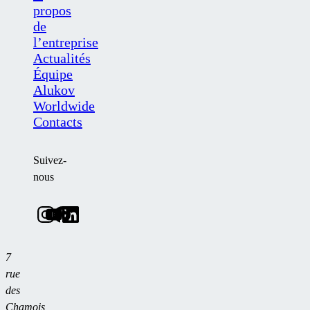
propos
de
l’entreprise
Actualités
Équipe
Alukov
Worldwide
Contacts
Suivez-
nous
7
rue
des
Chamois