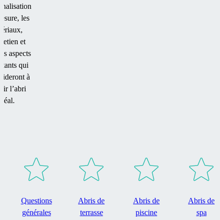
nnalisation
esure, les
ériaux,
tretien et
res aspects
rtants qui
aideront à
sir l’abri
idéal.
Questions
Abris de
Abris de
Abris de
générales
terrasse
piscine
spa