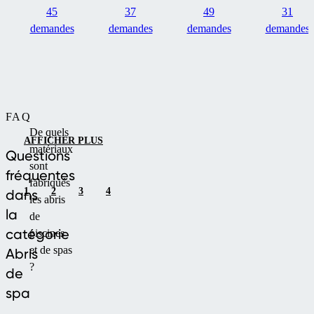
45
37
49
31
demandes
demandes
demandes
demandes
FAQ
De quels
AFFICHER PLUS
matériaux
Questions
sont
fréquentes
fabriqués
1
2
3
4
dans
les abris
la
de
catégorie
piscines
et de spas
Abris
?
de
spa