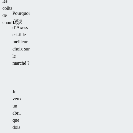
les
coûts
Pourquoi
de
l’abri
chauffage.
d’Axess
est-il le
meilleur
choix sur
le
marché ?
Je
veux
un
abri,
que
dois-