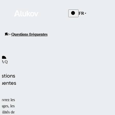
FR
Questions fréquentes
FAQ
stions
quentes
uvrez les
tages, les
bilités de