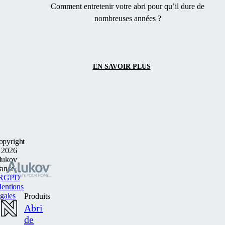
Comment entretenir votre abri pour qu’il dure de
nombreuses années ?
EN SAVOIR PLUS
opyright
 2026
lukov
rance
RGPD
entions
egales
Produits
Abri
de