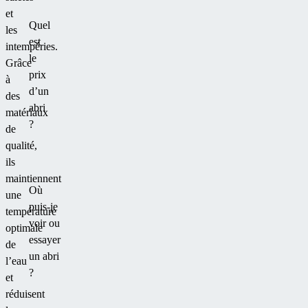
et
Quel
les
est
intempéries.
le
Grâce
prix
à
d’un
des
abri
matériaux
?
de
qualité,
ils
maintiennent
Où
une
puis-je
température
voir ou
optimale
essayer
de
un abri
l’eau
?
et
réduisent