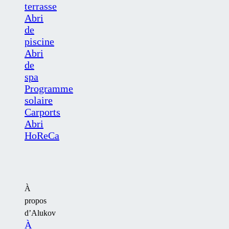
terrasse
Abri
de
piscine
Abri
de
spa
Programme
solaire
Carports
Abri
HoReCa
À
propos
d’Alukov
À