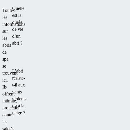
Quelle
Toutes
est la
les
durée
informations
de vie
sur
d’un
les
abri ?
abris
de
spa
se
L’abri
trouvent
résiste-
ici.
t-il aux
Ils
vents
offrent
violents
intimité,
ou à la
protection
neige ?
contre
les
saletés