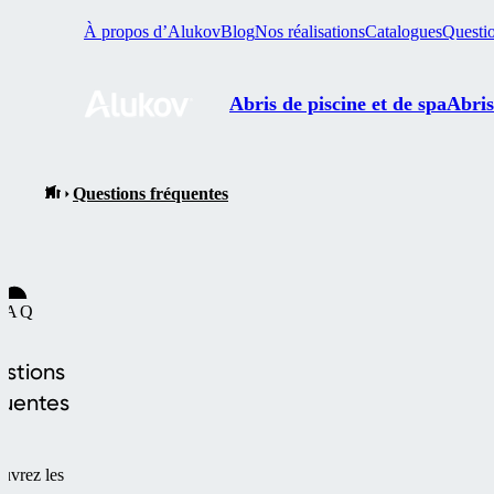
À propos d’Alukov
Blog
Nos réalisations
Catalogues
Questio
Abris de piscine et de spa
Abris
Questions fréquentes
FAQ
stions
quentes
uvrez les