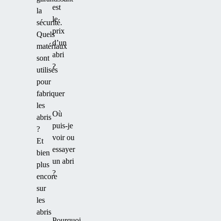
est
la
le
sécurité.
prix
Quels
d’un
matériaux
abri
sont
?
utilisés
pour
fabriquer
les
Où
abris
puis-je
?
voir ou
Et
essayer
bien
un abri
plus
?
encore
sur
les
abris
Pourquoi