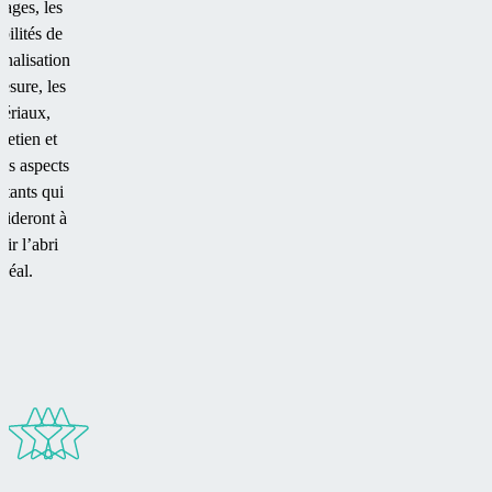
tages, les
bilités de
nnalisation
esure, les
ériaux,
tretien et
res aspects
rtants qui
aideront à
sir l’abri
idéal.