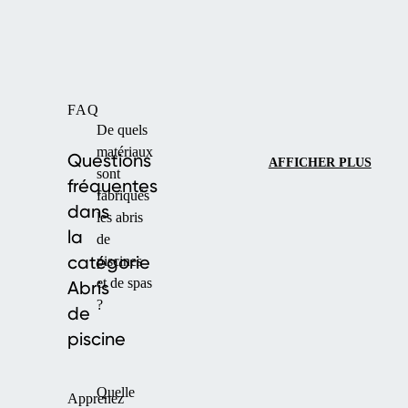
FAQ
De quels
matériaux
Questions
AFFICHER PLUS
sont
fréquentes
fabriqués
dans
les abris
la
de
catégorie
piscines
et de spas
Abris
?
de
piscine
Quelle
Apprenez