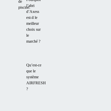
de
l’abri
piscine.
d’Axess
est-il le
meilleur
choix sur
le
marché ?
Qu’est-ce
que le
système
AIRFRESH
?