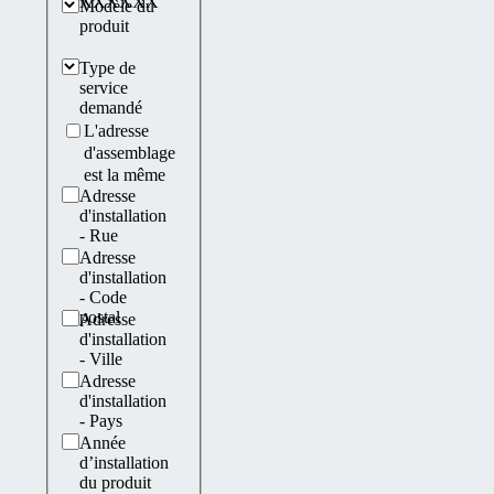
XXXXXX
Modèle du
produit
Type de
service
demandé
L'adresse
d'assemblage
est la même
Adresse
d'installation
- Rue
Adresse
d'installation
- Code
postal
Adresse
d'installation
- Ville
Adresse
d'installation
- Pays
Année
d’installation
du produit