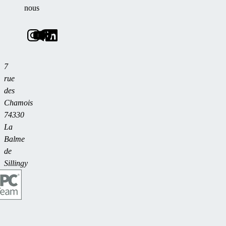
nous
7
rue
des
Chamois
74330
La
Balme
de
Sillingy