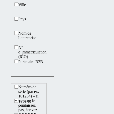
Ville
Pays
Nom de
l’entreprise
N°
d’immatriculation
(IČO)
Partenaire B2B
Informace o produktu
Numéro de
série (par ex.
101234) – si
vous ne le
Type de
connaissez
produit
pas, écrivez