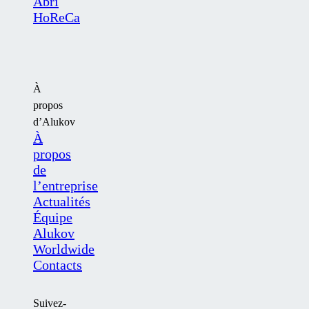
Abri
HoReCa
À
propos
d’Alukov
À
propos
de
l’entreprise
Actualités
Équipe
Alukov
Worldwide
Contacts
Suivez-