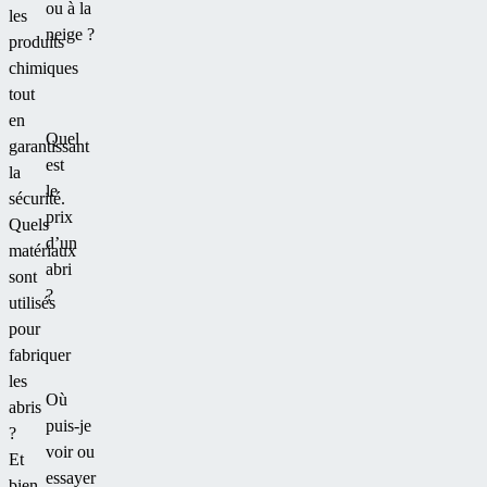
ou à la
les
neige ?
produits
chimiques
tout
en
Quel
garantissant
est
la
le
sécurité.
prix
Quels
d’un
matériaux
abri
sont
?
utilisés
pour
fabriquer
les
Où
abris
puis-je
?
voir ou
Et
essayer
bien