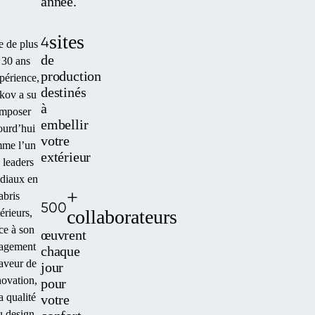
année.
sites
4
e de plus
de
 30 ans
production
périence,
destinés
kov a su
à
imposer
embellir
ourd’hui
votre
me l’un
extérieur
 leaders
diaux en
+
abris
500
collaborateurs
érieurs,
ce à son
œuvrent
agement
chaque
aveur de
jour
novation,
pour
a qualité
votre
u design.