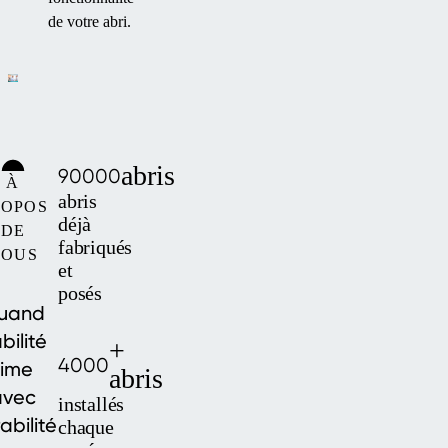
de votre abri.
abris
90000
À
abris
ROPOS
déjà
DE
fabriqués
NOUS
et
posés
uand
abilité
+
4000
rime
abris
avec
installés
abilité
chaque