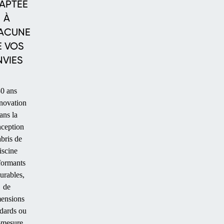
APTÉE
À
ACUNE
E VOS
NVIES
ABRIS
BAS
0 ans
novation
ans la
ception
abris de
iscine
formants
durables,
ABRIS
de
MI-
ensions
dards ou
HAUTS
-mesure,