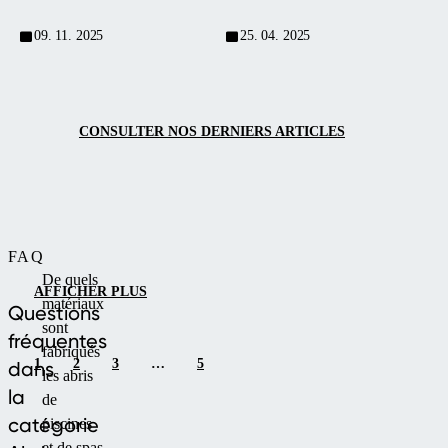
et les insectes reprennent vie.
09. 11. 2025
25. 04. 2025
CONSULTER NOS DERNIERS ARTICLES
FAQ
De quels
AFFICHER PLUS
matériaux
Questions
sont
fréquentes
fabriqués
1
2
3
…
5
dans
les abris
la
de
catégorie
piscines
et de spas