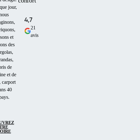
confort
ue jour,
nous
4,7
ginons,
21
riquons,
avis
sons et
rons des
rgolas,
randas,
bris de
ine et de
, carport
ans 40
pays.
UVREZ
TRE
TOIRE