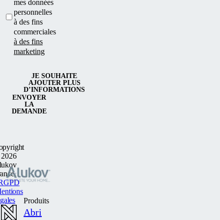
mes données
personnelles
à des fins
commerciales
à des fins
marketing
JE SOUHAITE
AJOUTER PLUS
D’INFORMATIONS
ENVOYER
LA
DEMANDE
opyright
 2026
lukov
rance
RGPD
entions
egales
Produits
Abri