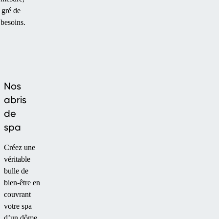
 gré de
 besoins.
Nos
abris
de
spa
Créez une
véritable
bulle de
bien-être en
couvrant
votre spa
d’un dôme