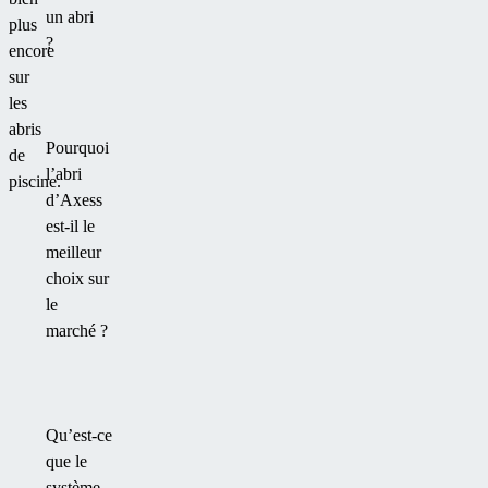
un abri
plus
?
encore
sur
les
abris
Pourquoi
de
l’abri
piscine.
d’Axess
est-il le
meilleur
choix sur
le
marché ?
Qu’est-ce
que le
système