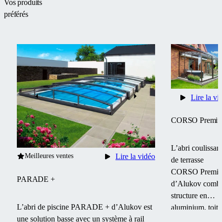
Vos produits
préférés
Lire la vi
CORSO Premi
L’abri coulissan
Meilleures ventes
Lire la vidéo
de terrasse
CORSO Premi
PARADE +
d’Alukov comb
structure en
L’abri de piscine PARADE + d’Alukov est
aluminium, toit 
une solution basse avec un système à rail
polycarbonate e