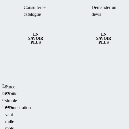
Consulter le
Demander un
catalogue
devis
EN
EN
SAVOIR
SAVOIR
PLUS
PLUS
La
Parce
preuve
qu'une
en
simple
image
démonstration
vaut
mille
mots