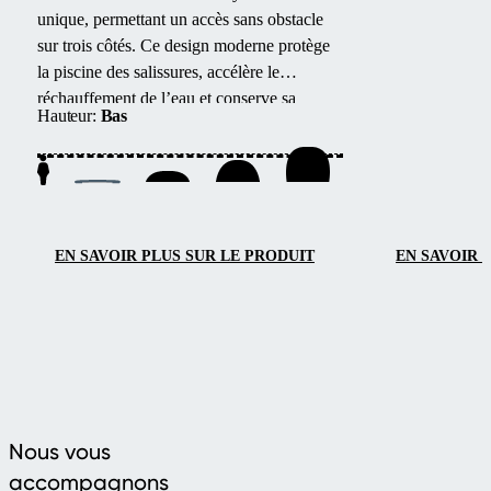
unique, permettant un accès sans obstacle
vitrage de sécuri
sur trois côtés.
Ce design moderne protège
CONNEX 33.1
la piscine des salissures, accélère le
Son design élég
réchauffement de l’eau et conserve sa
avec vue
Hauteur:
Bas
température la nuit.
panoramique
assure un confor
toute l’année et
une manipulatio
aisée.
EN SAVOIR PLUS SUR LE PRODUIT
EN SAVOIR 
Nous vous
accompagnons