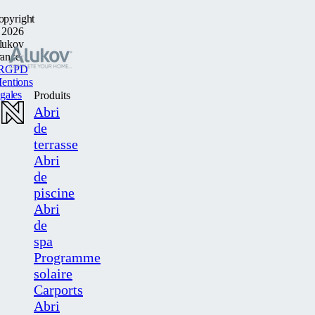
opyright
 2026
lukov
rance
RGPD
entions
egales
Produits
Abri
de
terrasse
Abri
de
piscine
Abri
de
spa
Programme
solaire
Carports
Abri