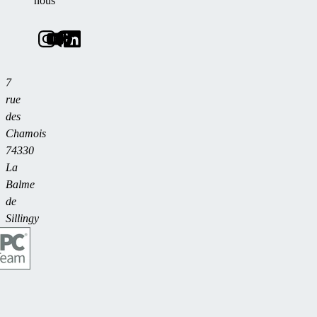
nous
7
rue
des
Chamois
74330
La
Balme
de
Sillingy