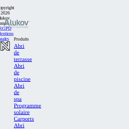
opyright
 2026
lukov
rance
RGPD
entions
egales
Produits
Abri
de
terrasse
Abri
de
piscine
Abri
de
spa
Programme
solaire
Carports
Abri