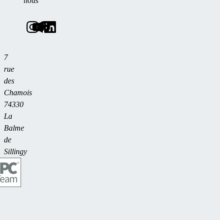
nous
7
rue
des
Chamois
74330
La
Balme
de
Sillingy