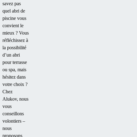
offrant des
savez pas
places
quel abri de
couvertes et
piscine vous
produisant de
convient le
l'énergie verte
mieux ? Vous
pour
réfléchissez à
l'éclairage
la possibilité
public ou
d’un abri
d'autres
pour terrasse
services
ou spa, mais
municipaux.
hésitez dans
votre choix ?
Chez
Alukov, nous
vous
conseillons
volontiers –
nous
proposons