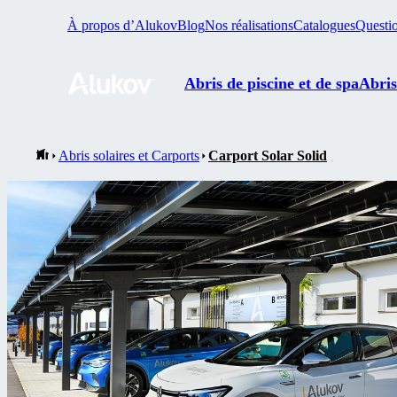
À propos d’Alukov
Blog
Nos réalisations
Catalogues
Questio
Abris de piscine et de spa
Abris
Abris solaires et Carports
Carport Solar Solid