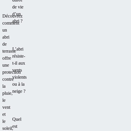
en
de vie
polycarbonate
d’un
et
Découvrez
abri ?
une
comment
structure
un
en
abri
aluminium.
de
L’abri
terrasse
résiste-
offre
t-il aux
une
vents
protection
violents
contre
ou à la
la
neige ?
pluie,
le
vent
et
Quel
le
est
soleil,