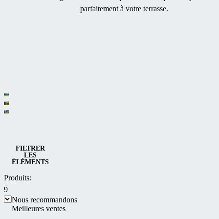
parfaitement à votre terrasse.
Catégories
Pergolas
Abris de
bioclimatiques et
Abris
terrasse
multifonctionnelles
solaires
Abris de terrasse
FILTRER
coulissants
LES
pour
ÉLÉMENTS
CORSO
terrasse
Produits:
9
Nous recommandons
Meilleures ventes