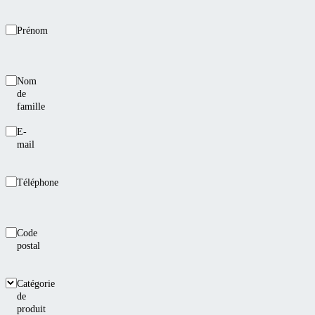
Prénom
Nom
de
famille
E-
mail
Téléphone
Code
postal
Catégorie
de
produit