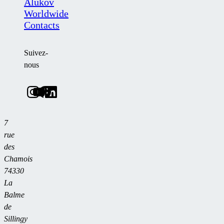
Alukov
Worldwide
Contacts
Suivez-
nous
7
rue
des
Chamois
74330
La
Balme
de
Sillingy