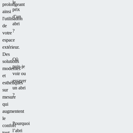
le
prolongeant
prix
ainsi
d’un
l'utilisation
abri
de
?
votre
espace
extérieur.
Des
Où
solutions
puis-je
modernes
voir ou
et
essayer
esthétiques
un abri
sur
?
mesure
qui
augmentent
le
Pourquoi
confort
l’abri
tout