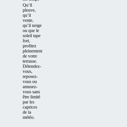
Qu’il
pleuve,
qu’il
vente,
qu’il neige
ou que le
soleil tape
fort,
profitez
pleinement
de votre
terrasse.
Détendez-
vous,
reposez-
vous ou
amusez-
vous sans
être limité
par les
caprices
de la
météo.