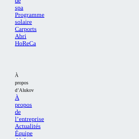
de
spa
Programme
solaire
Carports
Abri
HoReCa
À
propos
d’Alukov
À
propos
de
l’entreprise
Actualités
Équipe