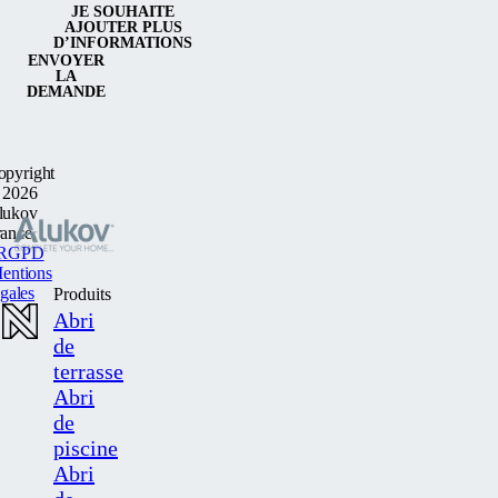
JE SOUHAITE
AJOUTER PLUS
D’INFORMATIONS
ENVOYER
LA
DEMANDE
opyright
 2026
lukov
rance
RGPD
entions
egales
Produits
Abri
de
terrasse
Abri
de
piscine
Abri