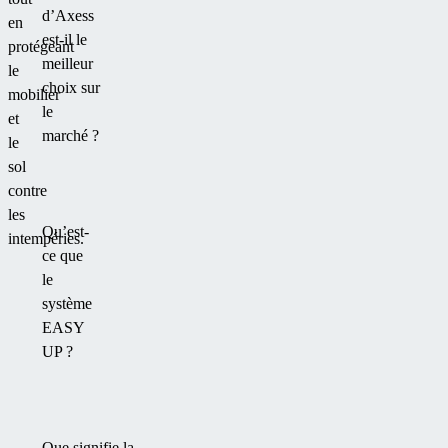
d’Axess
en
est-il le
protégeant
meilleur
le
choix sur
mobilier
le
et
marché ?
le
sol
contre
les
Qu’est-
intempéries.
ce que
le
système
EASY
UP ?
Que signifie la