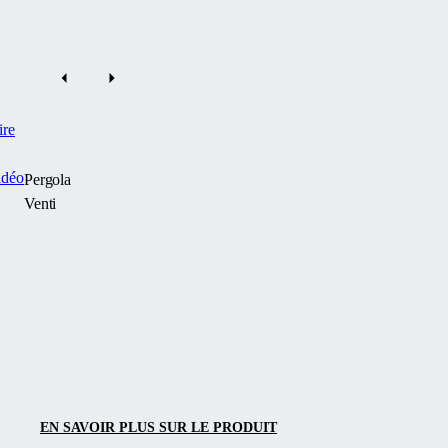
ire
idéo
Pergola
Venti
La
Pergola
Venti
d’Alukov
est
une
pergola
bioclimatique
EN SAVOIR PLUS SUR LE PRODUIT