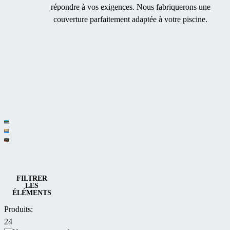
répondre à vos exigences. Nous fabriquerons une
couverture parfaitement adaptée à votre piscine.
Catégories
Abris
Abris
de
Abris
de
piscine
de
Abris de piscine et de spa
FILTRER
piscine
LES
plats
spa
ÉLÉMENTS
mi-
et bas
Produits:
hauts
24
et