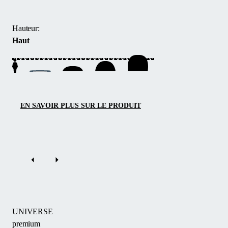
environnante.
180
offre
Hauteur:
une
Haut
hauteur
de
passage
jusqu’à
180
cm,
EN SAVOIR PLUS SUR LE PRODUIT
permettant
une
circulation
libre
sous
toute
la
couverture,
UNIVERSE
y
premium
compris