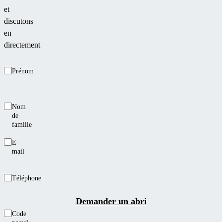
et
discutons
en
directement
Prénom
Nom
de
famille
E-
mail
Téléphone
Demander un abri
Code