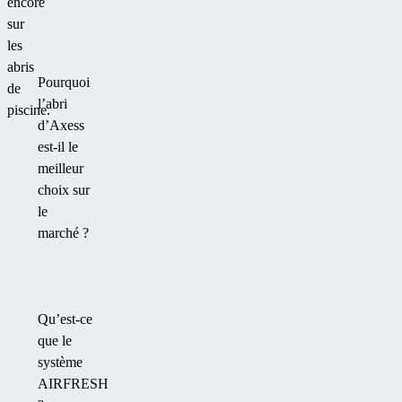
encore
sur
les
abris
Pourquoi
de
l’abri
piscine.
d’Axess
est-il le
meilleur
choix sur
le
marché ?
Qu’est-ce
que le
système
AIRFRESH