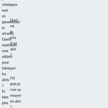
autour.
chimiques
tout
en
Quel
garantissant
est
la
le
sécurité.
prix
Quels
d’un
matériaux
abri
sont
?
utilisés
pour
fabriquer
les
Où
abris
puis-je
?
voir ou
Et
essayer
bien
un abri
plus
?