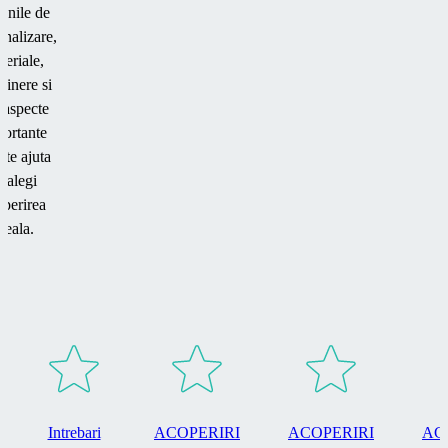
iunile de
onalizare,
teriale,
etinere si
e aspecte
ortante
 te ajuta
a alegi
perirea
deala.
Intrebari
ACOPERIRI
ACOPERIRI
AC