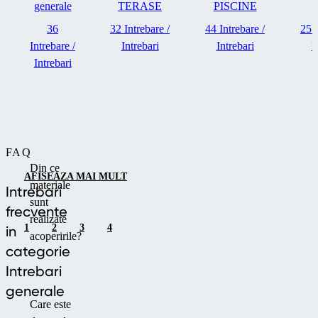
generale
TERASE
PISCINE
36
32 Intrebare /
44 Intrebare /
25 I
Intrebare /
Intrebari
Intrebari
I
Intrebari
FAQ
Din ce
AFISEAZA MAI MULT
materiale
Intrebari
sunt
frecvente
realizate
1
2
3
4
in
acoperirile?
categorie
Intrebari
generale
Care este