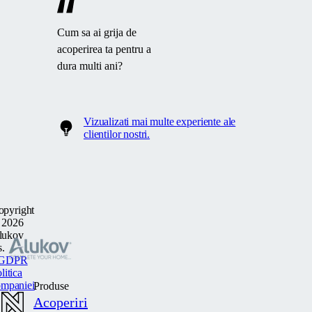
Cum sa ai grija de
acoperirea ta pentru a
dura multi ani?
Vizualizati mai multe
experiente
ale
clientilor nostri.
opyright
 2026
lukov
s.
GDPR
litica
ompaniei
Produse
Acoperiri