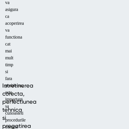
va
asigura
ca
acoperirea
va
functiona
cat
mai
mult
timp
si
fara
Intretinerea
probleme,
este
corecta,
important
perfectiunea
sa
tehnica
cunoasteti
si
procedurile
pregatirea
corecte