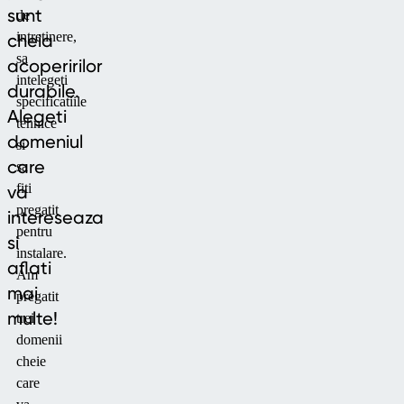
sunt
de
intretinere,
cheia
sa
acoperirilor
intelegeti
durabile.
specificatiile
Alegeti
tehnice
domeniul
si
care
sa
fiti
va
pregatit
intereseaza
pentru
si
instalare.
aflati
Am
mai
pregatit
multe!
trei
domenii
cheie
care