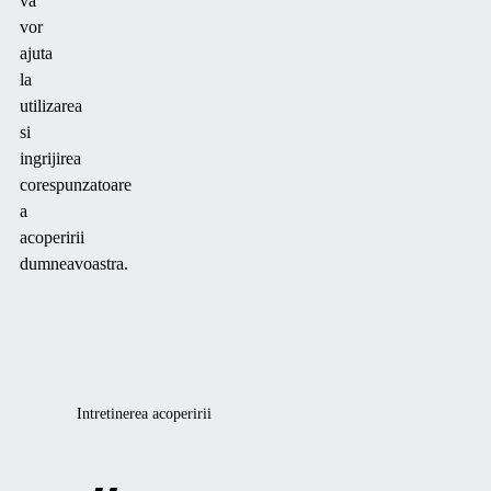
va
vor
ajuta
la
utilizarea
si
ingrijirea
corespunzatoare
a
acoperirii
dumneavoastra.
Intretinerea acoperirii